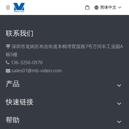
简体中文
联系我们
深圳市龙岗区布吉街道木棉湾育苗路7号万河丰工业园A

栋5楼
136-3256-0970

sales01@mb-video.com

产品
快速链接
帮助