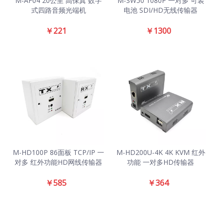
M-AF04 20公里 高保真 数字
M-SW50 1080P 一对多 可装
式四路音频光端机
电池 SDI/HD无线传输器
￥
221
￥
1300
M-HD100P 86面板 TCP/IP 一
M-HD200U-4K 4K KVM 红外
对多 红外功能HD网线传输器
功能 一对多HD传输器
￥
585
￥
364