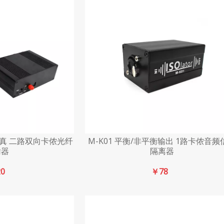
 高保真 二路双向卡侬光纤
M-K01 平衡/非平衡输出 1路卡侬音频
输器
隔离器
20
￥
78