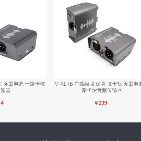
干扰 无需电源 一路卡侬
M-XLRB 广播级 高保真 抗干扰 无需电
传输器
路卡侬音频传输器
64
￥
299