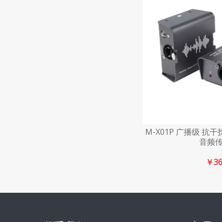
M-X01P 广播级 抗
音频
￥
3