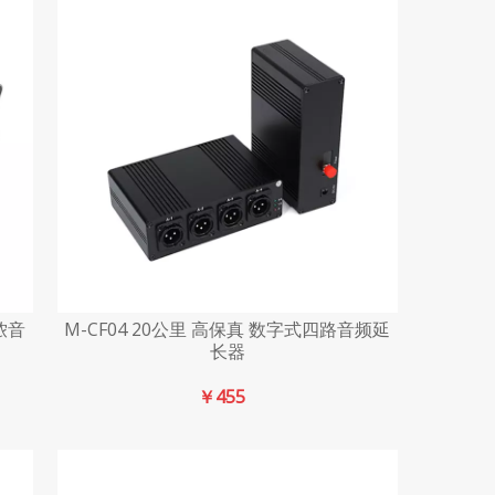
侬音
M-CF04 20公里 高保真 数字式四路音频延
长器
￥
455