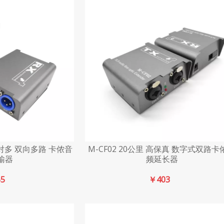
P 一对多 双向多路 卡侬音
M-CF02 20公里 高保真 数字式双路卡
输器
频延长器
55
￥
403