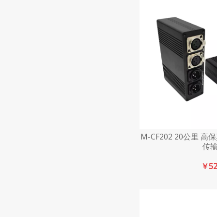
M-CF202 20公里
传
￥
5