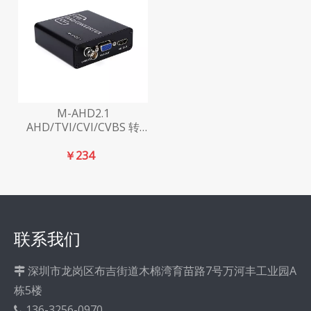
M-AHD2.1
AHD/TVI/CVI/CVBS 转
HD/VGA/CVBS 高清视频
转换器
￥
234
联系我们
深圳市龙岗区布吉街道木棉湾育苗路7号万河丰工业园A

栋5楼
136-3256-0970
