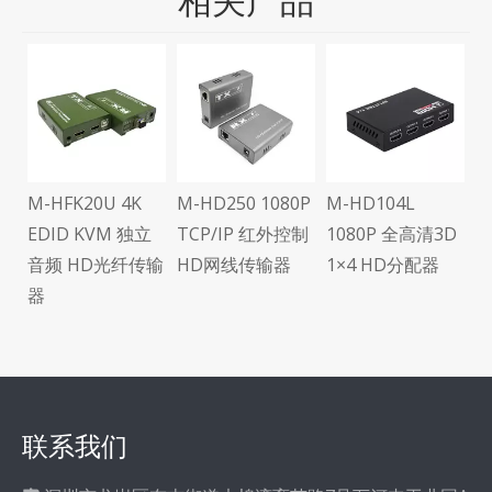
相关产品
M
需
频
M-HFK20U 4K
M-HD250 1080P
M-HD104L
可
EDID KVM 独立
TCP/IP 红外控制
1080P 全高清3D
传
音频 HD光纤传输
HD网线传输器
1×4 HD分配器
器
联系我们