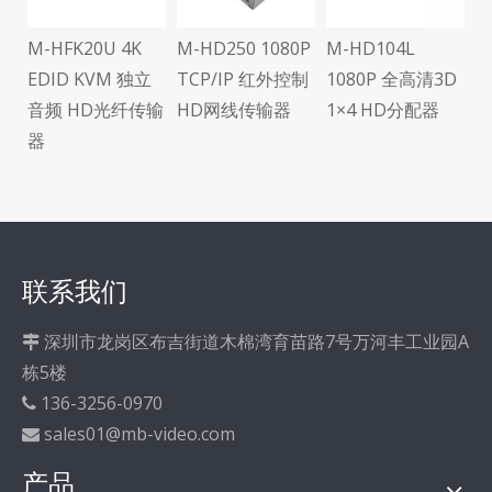
M-HFK20U 4K
M-HD250 1080P
M-HD104L
可
EDID KVM 独立
TCP/IP 红外控制
1080P 全高清3D
传
音频 HD光纤传输
HD网线传输器
1×4 HD分配器
器
联系我们
深圳市龙岗区布吉街道木棉湾育苗路7号万河丰工业园A

栋5楼
136-3256-0970

sales01@mb-video.com

产品