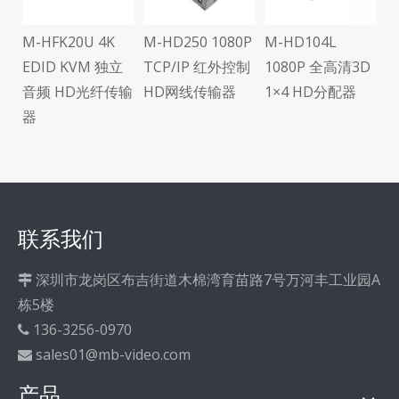
M-HFK20U 4K
M-HD250 1080P
M-HD104L
可
EDID KVM 独立
TCP/IP 红外控制
1080P 全高清3D
传
音频 HD光纤传输
HD网线传输器
1×4 HD分配器
器
联系我们
深圳市龙岗区布吉街道木棉湾育苗路7号万河丰工业园A

栋5楼
136-3256-0970

sales01@mb-video.com

产品