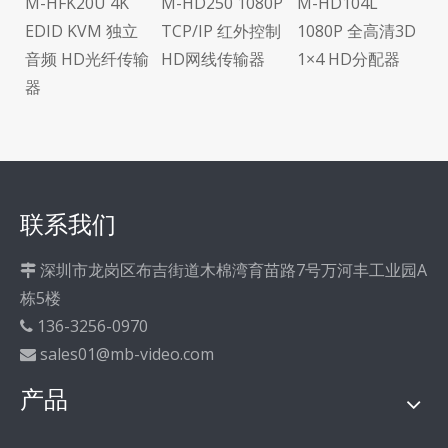
M-HFK20U 4K
M-HD250 1080P
M-HD104L
可
EDID KVM 独立
TCP/IP 红外控制
1080P 全高清3D
传
音频 HD光纤传输
HD网线传输器
1×4 HD分配器
器
联系我们
深圳市龙岗区布吉街道木棉湾育苗路7号万河丰工业园A

栋5楼
136-3256-0970

sales01@mb-video.com

产品