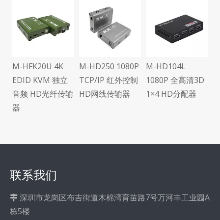
M
需
频
M-HFK20U 4K
M-HD250 1080P
M-HD104L
可
EDID KVM 独立
TCP/IP 红外控制
1080P 全高清3D
传
音频 HD光纤传输
HD网线传输器
1×4 HD分配器
器
联系我们
深圳市龙岗区布吉街道木棉湾育苗路7号万河丰工业园A

栋5楼