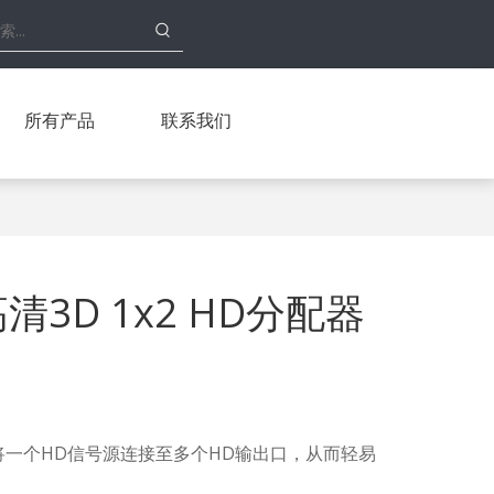
所有产品
联系我们
高清3D 1x2 HD分配器
器可将一个HD信号源连接至多个HD输出口，从而轻易