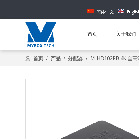
简体中文
Englis
首页
关于我们
首页
/
产品
/
分配器
/
M-HD102PB 4K 全