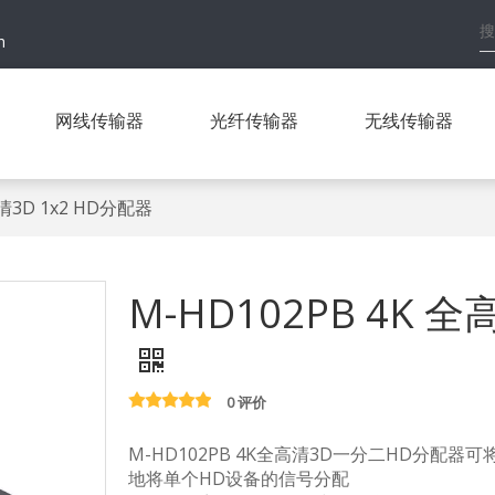
h
网线传输器
光纤传输器
无线传输器
高清3D 1x2 HD分配器
M-HD102PB 4K 全
0 评价
M-HD102PB 4K全高清3D一分二HD分配
地将单个HD设备的信号分配