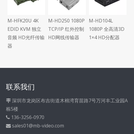
M-HFK20U 4K
M-HD250 1080P
M-HD104L
可
EDID KVM 独立
TCP/IP 红外控制
1080P 全高清3D
传
音频 HD光纤传输
HD网线传输器
1×4 HD分配器
器
联系我们
深圳市龙岗区布吉街道木棉湾育苗路7号万河丰工业园A

栋5楼
136-3256-0970

sales01@mb-video.com
