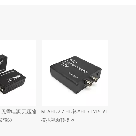
M-AF04
四路音频
0P 无需电源 无压缩
M-AHD2.2 HD转AHD/TVI/CVI
线传输器
模拟视频转换器