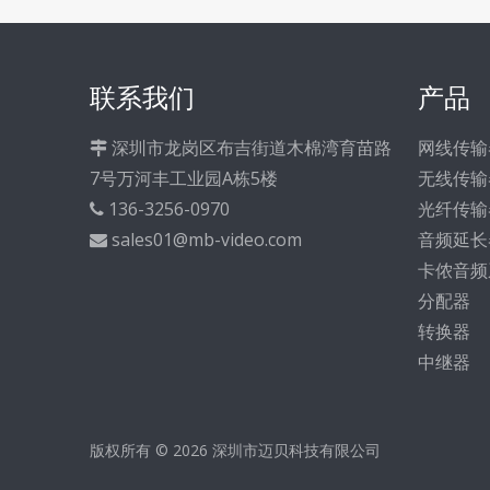
联系我们
产品
深圳市龙岗区布吉街道木棉湾育苗路
网线传输

7号万河丰工业园A栋5楼
无线传输
136-3256-0970
光纤传输

sales01@mb-video.com
音频延长

卡侬音频
分配器
转换器
中继器
版权所有 ©
2026
深圳市迈贝科技有限公司