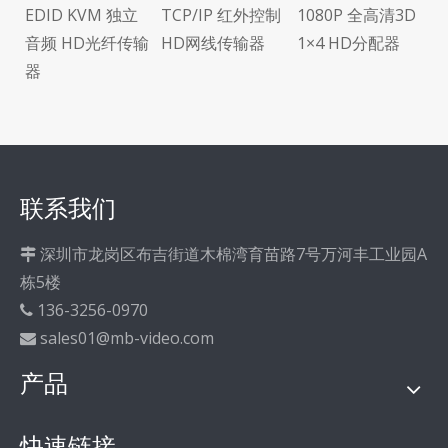
可
EDID KVM 独立
TCP/IP 红外控制
1080P 全高清3D
传
音频 HD光纤传输
HD网线传输器
1×4 HD分配器
器
联系我们
深圳市龙岗区布吉街道木棉湾育苗路7号万河丰工业园A

栋5楼
136-3256-0970

sales01@mb-video.com

产品
快速链接