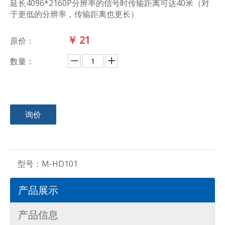
延长4096*2160P分辨率的信号时传输距离可达40米（对
于更低的分辨率，传输距离也更长）
￥
21
原价：
数量：
询价
型号：
M-HD101
产品展示
产品信息