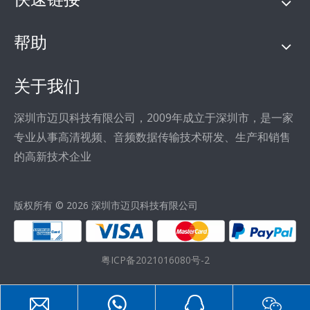
帮助
关于我们
深圳市迈贝科技有限公司，2009年成立于深圳市，是一家
专业从事高清视频、音频数据传输技术研发、生产和销售
的高新技术企业
版权所有 ©
2026
深圳市迈贝科技有限公司
粤ICP备2021016080号-2