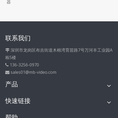
器
联系我们
深圳市龙岗区布吉街道木棉湾育苗路7号万河丰工业园A

栋5楼
136-3256-0970

sales01@mb-video.com

产品
快速链接
帮助