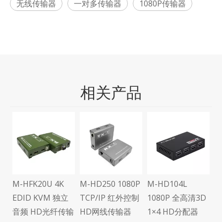
无线传输器
一对多传输器
1080P传输器
相关产品
M
需
频
M-HFK20U 4K
M-HD250 1080P
M-HD104L
可
EDID KVM 独立
TCP/IP 红外控制
1080P 全高清3D
传
音频 HD光纤传输
HD网线传输器
1×4 HD分配器