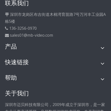
联系我们
深圳市龙岗区布吉街道木棉湾育苗路7号万河丰工业园A

栋5楼
136-3256-0970

sales01@mb-video.com

产品
快速链接
帮助
关于我们
深圳市迈贝科技有限公司，2009年成立于深圳市，是一家