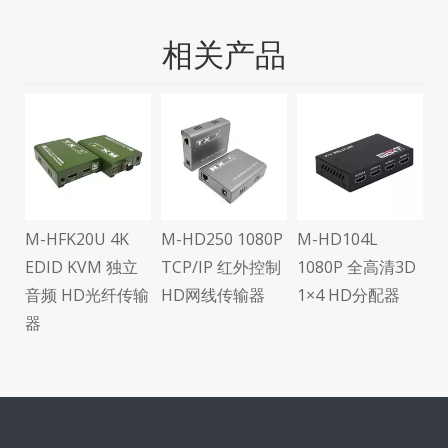
相关产品
M
需
频
M-HFK20U 4K
M-HD250 1080P
M-HD104L
可
EDID KVM 独立
TCP/IP 红外控制
1080P 全高清3D
传
音频 HD光纤传输
HD网线传输器
1×4 HD分配器
器